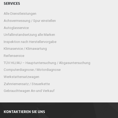
SERVICES
Alle Dienstleistungen
Achsvermessung / Spur einstellen
Autoglasservice
Unfallinstandsetzung alle Marken
Inspektion nach Herstellervorgabe
Klimaservice / Klimawartung
Reifenservice
TÜV HU/AU – Hauptuntersuchung / Abgasuntersuchung
Computerdiagnose / Motordiagnose
Werkstattersatzwagen
Zahnriemensatz / Steuerkette
Gebrauchtwagen An-und Verkauf
KONTAKTIEREN SIE UNS