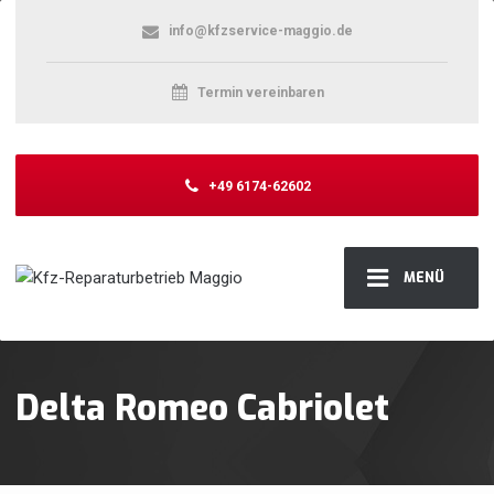
info@kfzservice-maggio.de
Termin vereinbaren
+49 6174-62602
MENÜ
Delta Romeo Cabriolet