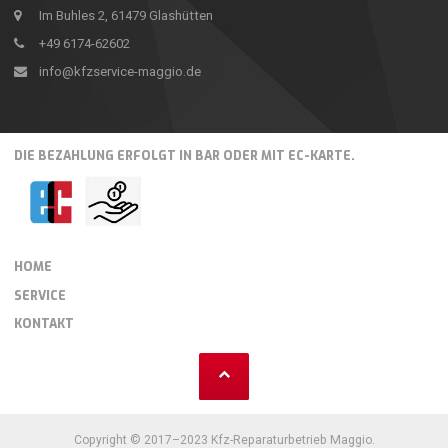
Im Buhles 2, 61479 Glashütten
+49 6174-62602
info@kfzservice-maggio.de
DIE BEZAHLUNG ERFOLGT IN BAR ODER MIT EC-KARTE.
HOME
SERVICE
KONTAKT
Copyright © 2017–2023 Kfz-Reparaturbetrieb Maggio.