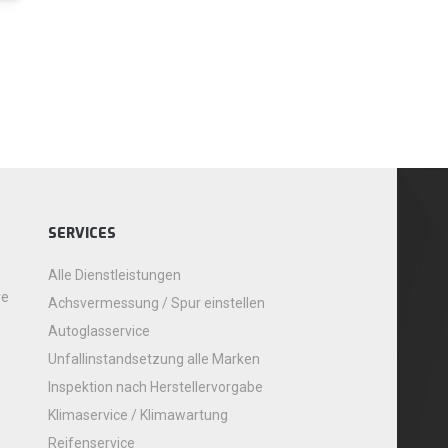
SERVICES
Alle Dienstleistungen
re
Achsvermessung / Spur einstellen
Autoglasservice
Unfallinstandsetzung alle Marken
Inspektion nach Herstellervorgabe
Klimaservice / Klimawartung
Reifenservice