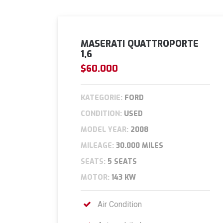
MASERATI QUATTROPORTE
1,6
$60.000
KATEGORIE:
FORD
CONDITION:
USED
MODEL YEAR:
2008
MILEAGE:
30.000 MILES
SEATS:
5 SEATS
MOTOR:
143 KW
Air Condition