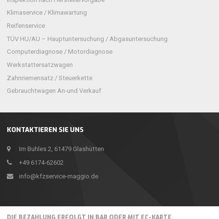
Klimaservice / Klimawartung
Reifenservice
TÜV HU/AU – Hauptuntersuchung / Abgasuntersuchung
Computerdiagnose / Motordiagnose
Werkstattersatzwagen
Zahnriemensatz / Steuerkette
Gebrauchtwagen An-und Verkauf
KONTAKTIEREN SIE UNS
Im Buhles 2, 61479 Glashütten
+49 6174-62602
info@kfzservice-maggio.de
DIE BEZAHLUNG ERFOLGT IN BAR ODER MIT EC-KARTE.