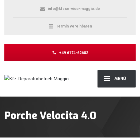
info@kfzservice-maggio.de
Termin vereinbaren
+49 6174-62602
MENÜ
Porche Velocita 4.0