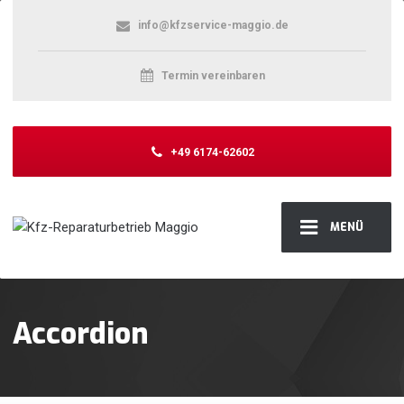
info@kfzservice-maggio.de
Termin vereinbaren
+49 6174-62602
MENÜ
Accordion