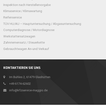
Inspektion nach Herstellervorgabe
Klimaservice / Klimawartung
Reifenservice
TÜV HU/AU – Hauptuntersuchung / Abgasuntersuchung
Computerdiagnose / Motordiagnose
Werkstattersatzwagen
Zahnriemensatz / Steuerkette
Gebrauchtwagen An-und Verkauf
KONTAKTIEREN SIE UNS
Im Buhles 2, 61479 Glashütten
+49 6174-62602
info@kfzservice-maggio.de