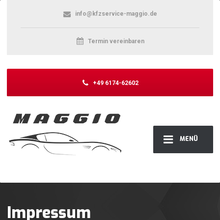
info@kfzservice-maggio.de
Termin vereinbaren
+49 6174-62602
MENÜ
Impressum