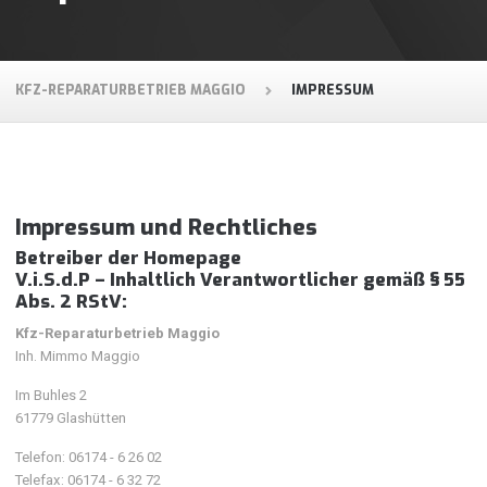
KFZ-REPARATURBETRIEB MAGGIO
IMPRESSUM
Impressum und Rechtliches
Betreiber der Homepage
V.i.S.d.P – Inhaltlich Verantwortlicher gemäß § 55
Abs. 2 RStV:
Kfz-Reparaturbetrieb Maggio
Inh. Mimmo Maggio
Im Buhles 2
61779 Glashütten
Telefon: 06174 - 6 26 02
Telefax: 06174 - 6 32 72