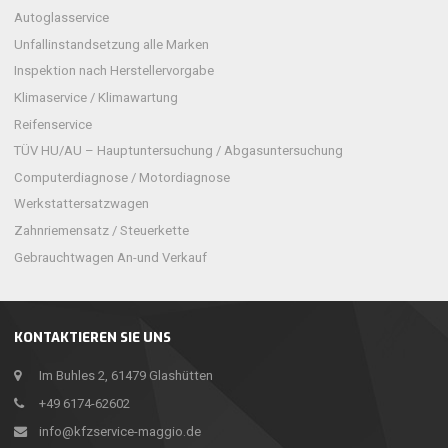
Autoglasservice
Unfallinstandsetzung alle Marken
Inspektion nach Herstellervorgabe
Klimaservice / Klimawartung
Reifenservice
TÜV HU/AU – Hauptuntersuchung / Abgasuntersuchung
Computerdiagnose / Motordiagnose
Werkstattersatzwagen
Zahnriemensatz / Steuerkette
Gebrauchtwagen An-und Verkauf
KONTAKTIEREN SIE UNS
Im Buhles 2, 61479 Glashütten
+49 6174-62602
info@kfzservice-maggio.de