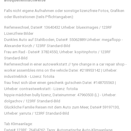
Bildquellennachweise
Falls nicht eigene Aufnahmen oder sonstige lizenzfreie Fotos, Grafiken
oder Illustrationen (teils Pflichtangaben):
Reifenwechsel, Datei#: 13640432 Urheber: blueximages / 123RF
Lizenzfreie Bilder
Dunkles Auto auf Stahlboden, Datei#: 55062889 Urheber: megaflopp -
Alexander Korzh / 123RF Standard-Bild
Frau am Rad - Datei#: 37824550, Urheber: kopitinphoto / 123RF
Standard-Bild
Reifenwechsel in einer autowerkstatt // tyre change in a car repair shop -
worker assembles rims on the vehicle Datei: #218953142 | Urheber:
industrieblick - Lizenz: fotolia
frau freut sich über einen geschenk gutschein Datei: #148705563 |
Urheber: contrastwerkstatt - Lizenz: fotolia
hippie mädchen bully lizenz, Dateinummer: 47960503 (L) - Urheber:
dolgachov / 123RF Standard-Bild
Glückliche Familie Reisen mit dem Auto zum Meer, Datei# 59197130,
Urheber: yarruta / 123RF Standard-Bild
Tab Klimaanlage:
Datei# 123RF: 76434262; Tags: Automatische Auto-Klimaanlage;